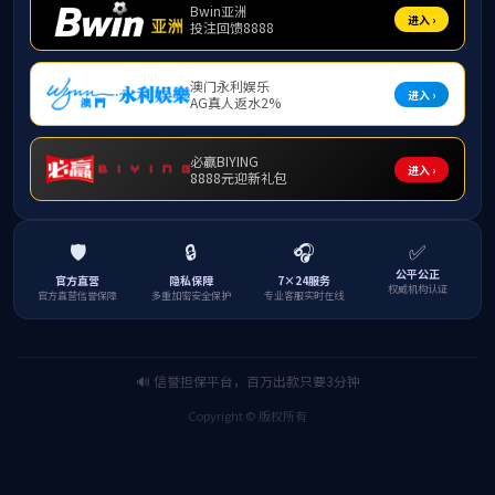
关于集团
新闻资讯
企业风采
集团简介
通知公告
三秦环保公司
组织构架
集团新闻
油气工程公司
资质荣誉
基层动态
园区开发公司
管理团队
行业资讯
中圣环境公司
大事记
媒体报道
研究院
友情链接
视频中心
中蓉圣泰公司
William希尔官网入口
陕环投
更多